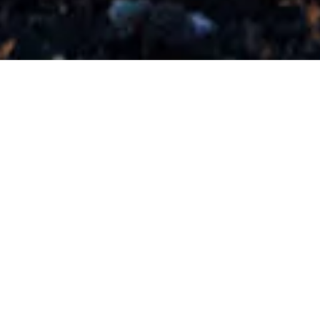
NAŠE SLUŽBY
KAMIONOVÁ DOPRAVA
CELOVOZOVÝCH ZÁSILEK